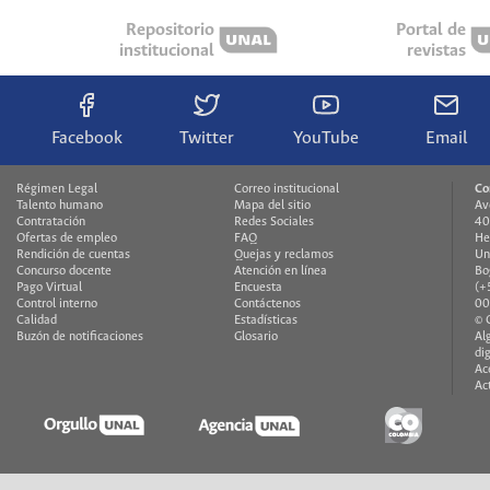
Repositorio
Portal de
institucional
revistas
Facebook
Twitter
YouTube
Email
Régimen Legal
Correo institucional
Co
Talento humano
Mapa del sitio
Av
Contratación
Redes Sociales
40
Ofertas de empleo
FAQ
He
Rendición de cuentas
Quejas y reclamos
Un
Concurso docente
Atención en línea
Bo
Pago Virtual
Encuesta
(+
Control interno
Contáctenos
00
Calidad
Estadísticas
© 
Buzón de notificaciones
Glosario
Al
di
Ac
Ac