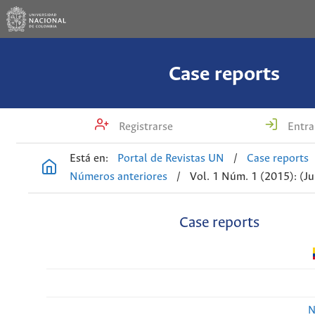
Case reports
Registrarse
Entra
Está en:
Portal de Revistas UN
/
Case reports
Números anteriores
/
Vol. 1 Núm. 1 (2015): (Ju
Case reports
N