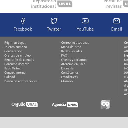
Repositorio
Portal de
institucional
revistas
Facebook
Twitter
YouTube
Email
Régimen Legal
Correo institucional
Co
Talento humano
Mapa del sitio
Av
Contratación
Redes Sociales
40
Ofertas de empleo
FAQ
He
Rendición de cuentas
Quejas y reclamos
Un
Concurso docente
Atención en línea
Bo
Pago Virtual
Encuesta
(+
Control interno
Contáctenos
00
Calidad
Estadísticas
© 
Buzón de notificaciones
Glosario
Al
di
Ac
Ac