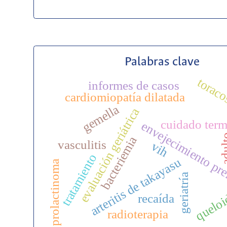
Palabras clave
toraco
informes de casos
cardiomiopatía dilatada
gemella
evaluación geriátrica
cuidado term
envejecimiento pr
adu
bacteriemia
vasculitis
vih
tratamiento
arteritis de takayasu
prolactinoma
geriatría
quelo
recaída
radioterapia