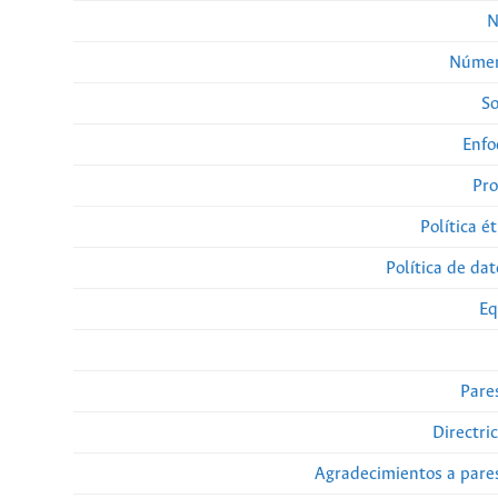
N
Númer
So
Enfo
Pro
Política ét
Política de da
Eq
Pare
Directri
Agradecimientos a pare