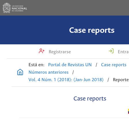
Case reports
Registrarse
Entra
Está en:
Portal de Revistas UN
/
Case reports
Números anteriores
/
Vol. 4 Núm. 1 (2018): (Jan-Jun 2018)
/
Reporte
Case reports