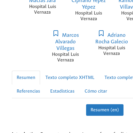
Macías Jara
Cipriano Yépez
Ramo
Hospital Luis
Yépez
Villa
Vernaza
Hospital Luis
Hospi
Vernaza
Ve
Marcos
Adriano
Alvarado
Rocha Galecio
Villegas
Hospital Luis
Vernaza
Hospital Luis
Vernaza
Resumen
Texto completo XHTML
Texto compl
Referencias
Estadísticas
Cómo citar
Resumen (en)