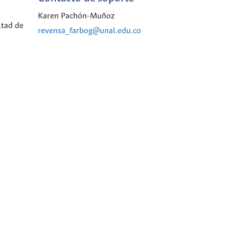
Karen Pachón-Muñoz
ltad de
revensa_farbog@unal.edu.co