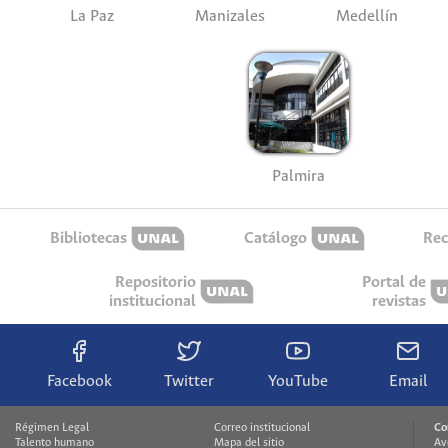
La Paz
Manizales
Medellín
Palmira
Bibliotecas
Catálogo
Rec
Repositorio
Portal de
institucional
revistas
Facebook
Twitter
YouTube
Email
Régimen Legal
Correo institucional
Co
Talento humano
Mapa del sitio
Av