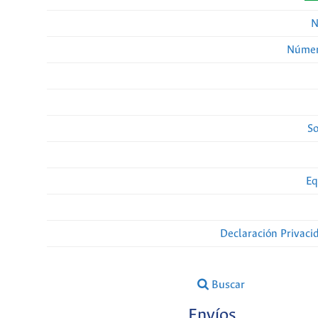
N
Númer
So
Eq
Declaración Privaci
Buscar
Envíos