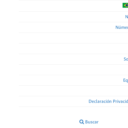
N
Númer
So
Eq
Declaración Privaci
Buscar