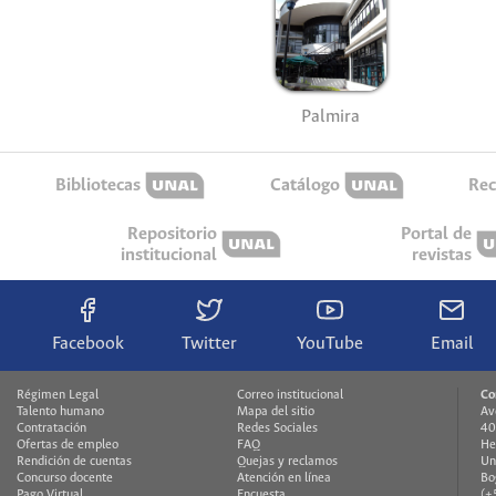
Palmira
Bibliotecas
Catálogo
Rec
Repositorio
Portal de
institucional
revistas
Facebook
Twitter
YouTube
Email
Régimen Legal
Correo institucional
Co
Talento humano
Mapa del sitio
Av
Contratación
Redes Sociales
40
Ofertas de empleo
FAQ
He
Rendición de cuentas
Quejas y reclamos
Un
Concurso docente
Atención en línea
Bo
Pago Virtual
Encuesta
(+