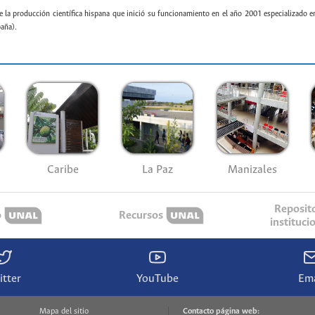
e la producción científica hispana que inició su funcionamiento en el año 2001 especializado e
paña).
Caribe
La Paz
Manizales
Reposit
o
Recursos
instituci
itter
YouTube
Ema
Mapa del sitio
Contacto página web: