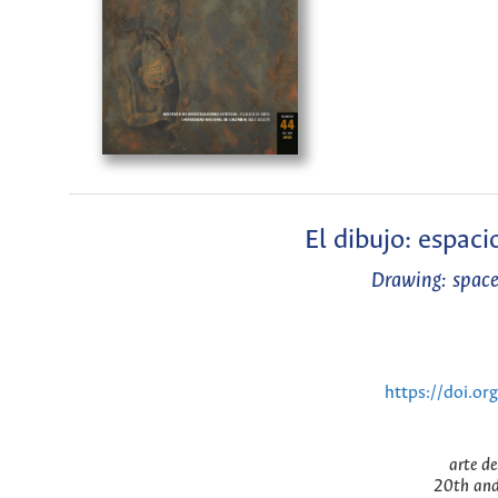
El dibujo: espaci
Drawing: space
https://doi.o
arte de
20th and