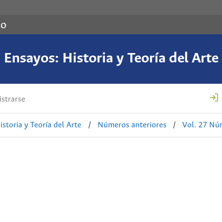
co
Ensayos: Historia y Teoría del Arte
strarse
istoria y Teoría del Arte
/
Números anteriores
/
Vol. 27 Nú