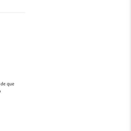
o de que
o