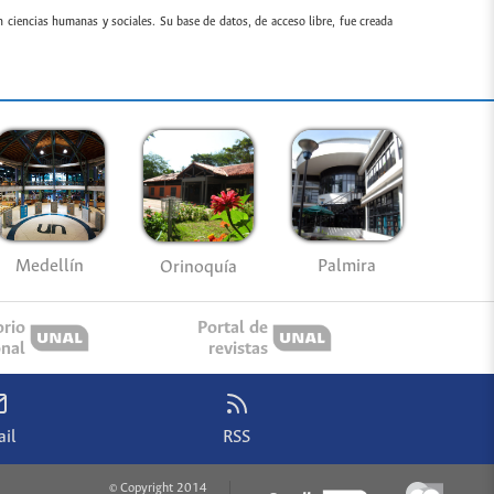
n ciencias humanas y sociales. Su base de datos, de acceso libre, fue creada
Medellín
Palmira
Orinoquía
orio
Portal de
onal
revistas
il
RSS
© Copyright 2014