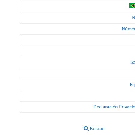
N
Númer
So
Eq
Declaración Privaci
Buscar