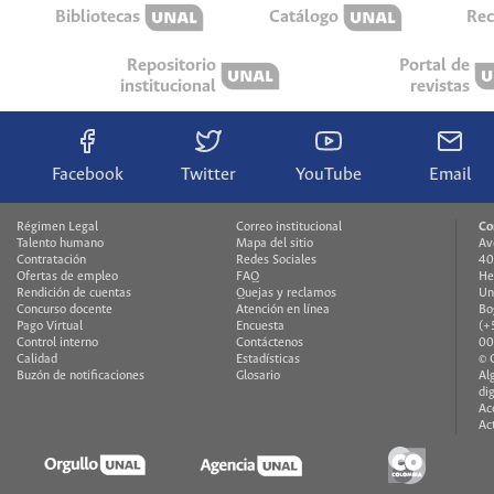
Bibliotecas
Catálogo
Rec
Repositorio
Portal de
institucional
revistas
Facebook
Twitter
YouTube
Email
Régimen Legal
Correo institucional
Co
Talento humano
Mapa del sitio
Av
Contratación
Redes Sociales
40
Ofertas de empleo
FAQ
He
Rendición de cuentas
Quejas y reclamos
Un
Concurso docente
Atención en línea
Bo
Pago Virtual
Encuesta
(+
Control interno
Contáctenos
00
Calidad
Estadísticas
© 
Buzón de notificaciones
Glosario
Al
di
Ac
Ac