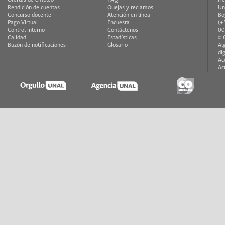
Ofertas de empleo
FAQ
He
Rendición de cuentas
Quejas y reclamos
Un
Concurso docente
Atención en línea
Bo
Pago Virtual
Encuesta
(+
Control interno
Contáctenos
00
Calidad
Estadísticas
© 
Buzón de notificaciones
Glosario
Al
di
Ac
Ac