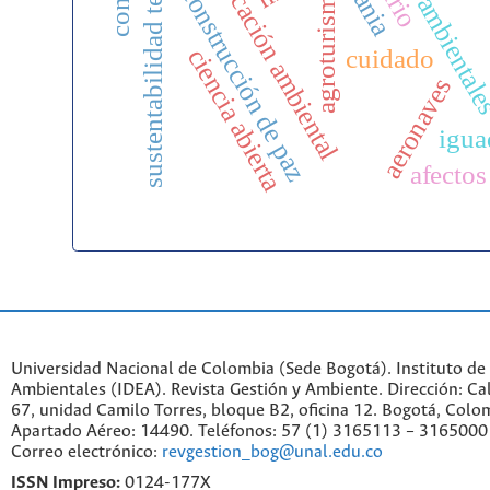
variables ambiental
sustentabilidad territorial
educación ambiental
agroturismo
construcción de paz
cuidado
ciencia abierta
aeronaves
igua
afectos
Universidad Nacional de Colombia (Sede Bogotá). Instituto de
Ambientales (IDEA). Revista Gestión y Ambiente. Dirección: C
67, unidad Camilo Torres, bloque B2, oficina 12. Bogotá, Colo
Apartado Aéreo: 14490. Teléfonos: 57 (1) 3165113 – 3165000
Correo electrónico:
revgestion_bog@unal.edu.co
ISSN Impreso:
0124-177X