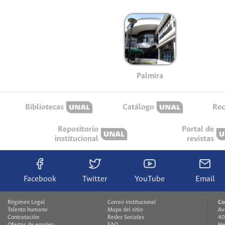
Palmira
Bibliotecas
Catálogo
Rec
Repositorio
Portal de
institucional
revistas
Facebook
Twitter
YouTube
Email
Régimen Legal
Correo institucional
Co
Talento humano
Mapa del sitio
Av
Contratación
Redes Sociales
40