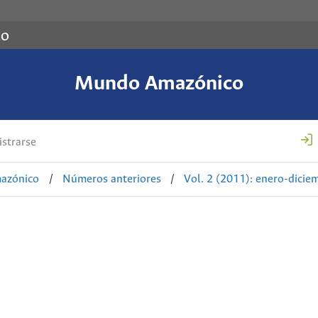
co
Mundo Amazónico
strarse
azónico
/
Números anteriores
/
Vol. 2 (2011): enero-dicie