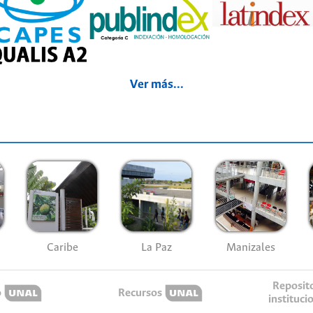
Ver más...
Caribe
La Paz
Manizales
Reposit
o
Recursos
instituci