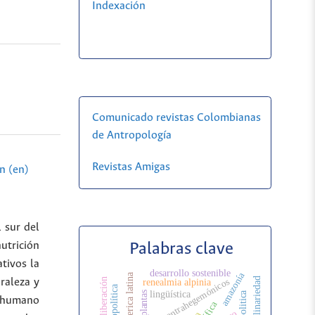
Indexación
Comunicado revistas Colombianas
de Antropología
Revistas Amigas
n (en)
 sur del
Palabras clave
utrición
tivos la
desarrollo sostenible
amazonía
america latina
movimientos contrahegemónicos
uraleza y
renealmia alpinia
cosmopolítica
lingüística
plantas
o humano