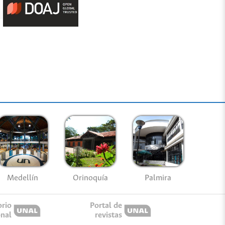
Medellín
Palmira
Orinoquía
orio
Portal de
onal
revistas