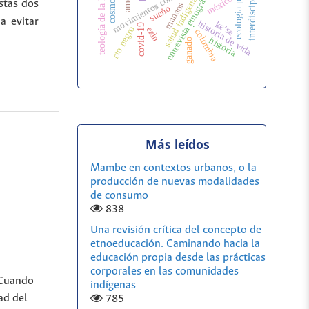
interdisciplinariedad
teología de la liberación
ecologia politica
entrevista etnográfica
méxico
salud indigena
stas dos
manaos
sueño
a evitar
historia de vida
ke’se
.
covid-19
río negro
ezln
colombia
historia
ganado
Más leídos
Mambe en contextos urbanos, o la
producción de nuevas modalidades
de consumo
838
Una revisión crítica del concepto de
etnoeducación. Caminando hacia la
educación propia desde las prácticas
corporales en las comunidades
 Cuando
indígenas
ad del
785