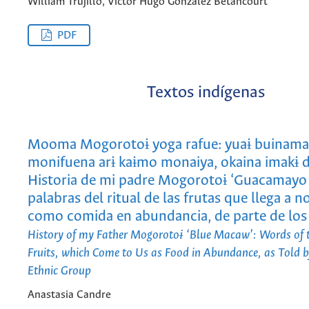
William Trujillo, Victor Hugo Gonzalez Betancourt
PDF
Textos indígenas
Mooma Mogorotoɨ yoga rafue: yuaɨ buinama 
monifuena arɨ kaɨmo monaiya, okaina imakɨ 
Historia de mi padre Mogorotoɨ ‘Guacamayo 
palabras del ritual de las frutas que llega a 
como comida en abundancia, de parte de los
History of my Father Mogorotoɨ ‘Blue Macaw’: Words of th
Fruits, which Come to Us as Food in Abundance, as Told 
Ethnic Group
Anastasia Candre