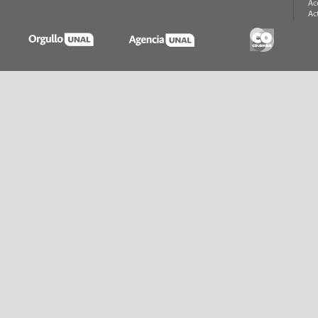
Ac
Ac