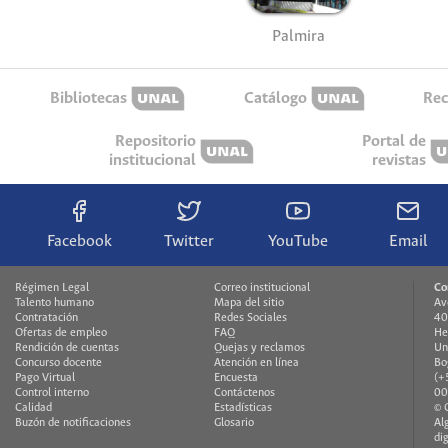
Palmira
Bibliotecas
Catálogo
Rec
Repositorio
Portal de
institucional
revistas
Facebook
Twitter
YouTube
Email
Régimen Legal
Correo institucional
Co
Talento humano
Mapa del sitio
Av
Contratación
Redes Sociales
40
Ofertas de empleo
FAQ
He
Rendición de cuentas
Quejas y reclamos
Un
Concurso docente
Atención en línea
Bo
Pago Virtual
Encuesta
(+
Control interno
Contáctenos
00
Calidad
Estadísticas
© 
Buzón de notificaciones
Glosario
Al
di