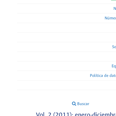
N
Númer
So
Eq
Política de da
Buscar
Vol. 2 (2011): enero-diciembr