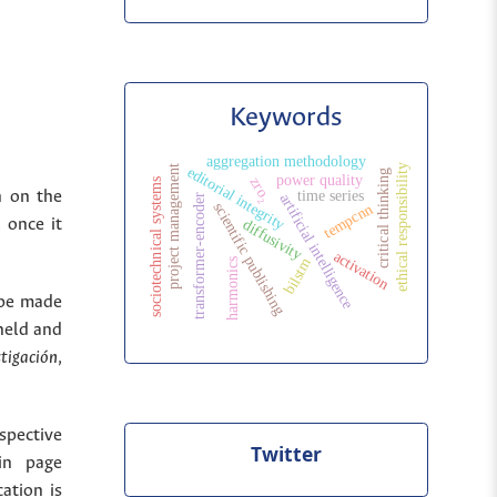
Keywords
aggregation methodology
ethical responsibility
project management
editorial integrity
critical thinking
power quality
zro₂
sociotechnical systems
n on the
time series
artificial intelligence
transformer-encoder
scientific publishing
tempcnn
 once it
diffusivity
activation
bilstm
harmonics
 be made
held and
stigación
,
spective
Twitter
in page
cation is