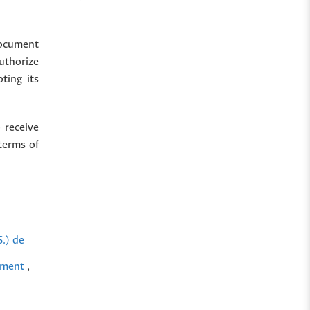
document
uthorize
ting its
 receive
terms of
S.) de
opment
,