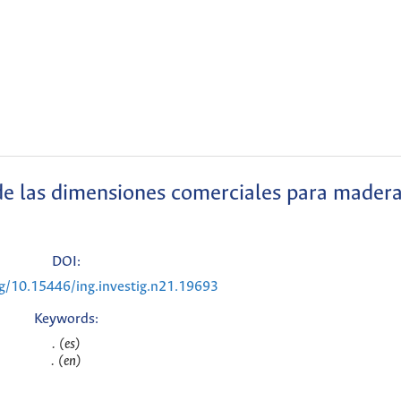
de las dimensiones comerciales para mader
DOI:
rg/10.15446/ing.investig.n21.19693
Keywords:
. (es)
. (en)