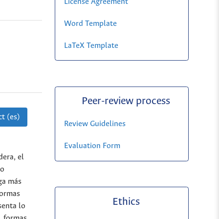
License Agreement
Word Template
LaTeX Template
Peer-review process
t (es)
Review Guidelines
Evaluation Form
era, el
ro
aga más
normas
Ethics
senta lo
, formas