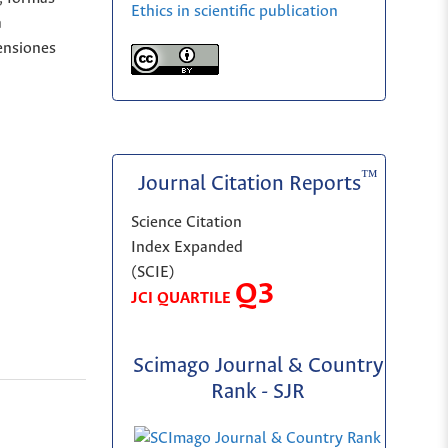
Ethics in scientific publication
a
ensiones
™
Journal Citation Reports
Science Citation
Index Expanded
(SCIE)
Q3
JCI QUARTILE
Scimago Journal & Country
Rank - SJR