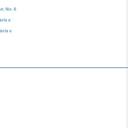
ón: No. 6
ería e
iería e