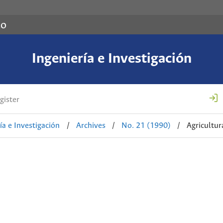
co
Ingeniería e Investigación
gister
ía e Investigación
/
Archives
/
No. 21 (1990)
/
Agricultur