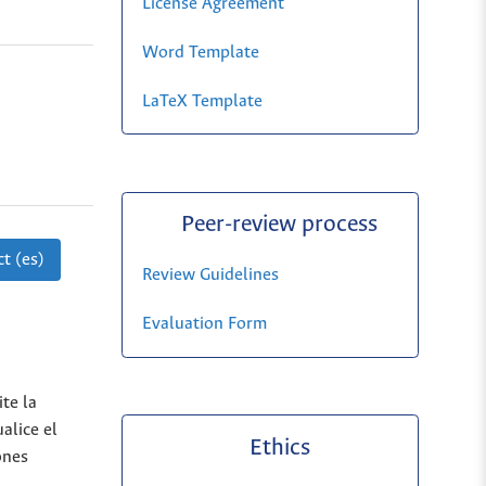
License Agreement
Word Template
LaTeX Template
Peer-review process
t (es)
Review Guidelines
Evaluation Form
te la
alice el
Ethics
ones