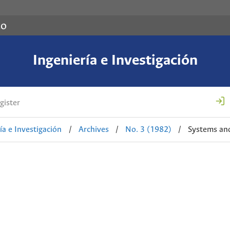
co
Ingeniería e Investigación
gister
ía e Investigación
/
Archives
/
No. 3 (1982)
/
Systems an