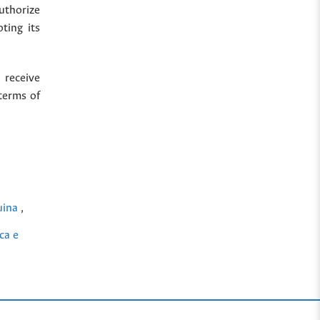
uthorize
ting its
 receive
terms of
uina
,
ca e