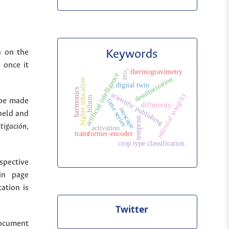
Keywords
n on the
 once it
thermogravimetry
zro₂
artificial intelligence
desulfurization
higher education
digital twin
harmonics
scientific publishing
editorial integrity
bilstm
 be made
time series
diffusivity
isoscape
held and
tempcnn
stigación
,
activation
transformer-encoder
crop type classification
spective
in page
cation is
Twitter
document