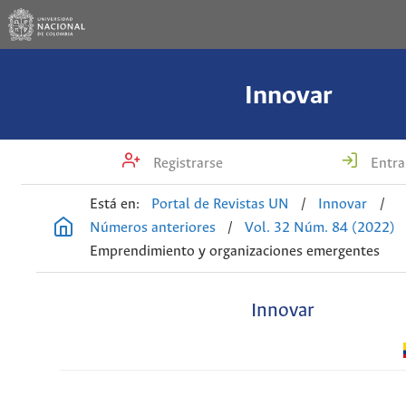
Innovar
Registrarse
Entra
Está en:
Portal de Revistas UN
/
Innovar
/
Números anteriores
/
Vol. 32 Núm. 84 (2022)
Emprendimiento y organizaciones emergentes
Innovar