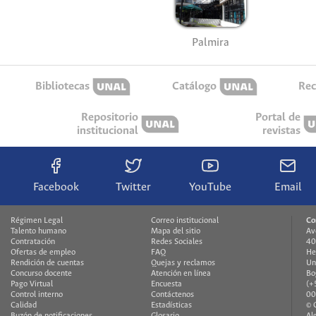
Palmira
Bibliotecas
Catálogo
Rec
Repositorio
Portal de
institucional
revistas
Facebook
Twitter
YouTube
Email
Régimen Legal
Correo institucional
Co
Talento humano
Mapa del sitio
Av
Contratación
Redes Sociales
40
Ofertas de empleo
FAQ
He
Rendición de cuentas
Quejas y reclamos
Un
Concurso docente
Atención en línea
Bo
Pago Virtual
Encuesta
(+
Control interno
Contáctenos
00
Calidad
Estadísticas
© 
Buzón de notificaciones
Glosario
Al