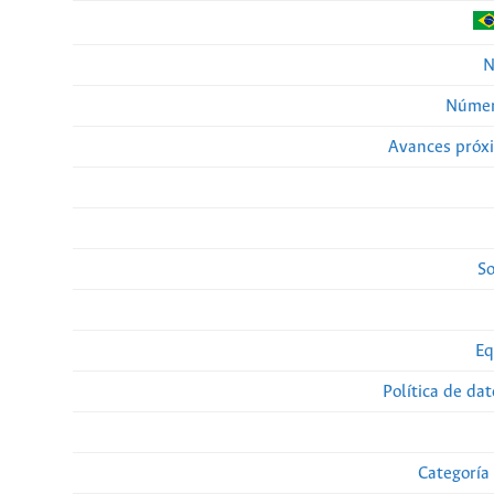
N
Númer
Avances próx
So
Eq
Política de da
Categoría