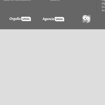
di
Ac
Ac