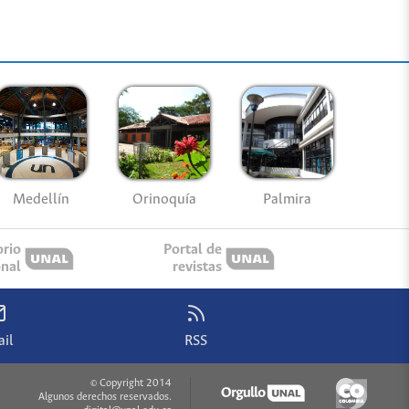
Medellín
Palmira
Orinoquía
orio
Portal de
onal
revistas
il
RSS
© Copyright 2014
Algunos derechos reservados.