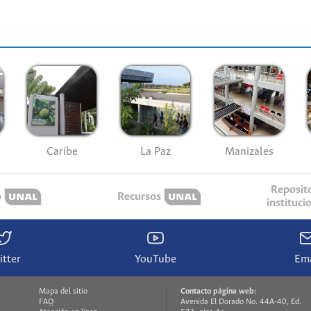
Caribe
La Paz
Manizales
Reposit
o
Recursos
instituci
itter
YouTube
Ema
Mapa del sitio
Contacto página web:
FAQ
Avenida El Dorado No. 44A-40, Ed.