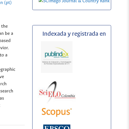
n (pt)
 the
Indexada y registrada en
an be a
 based
vior.
to a
ographic
ive
arch
esearch
has
t