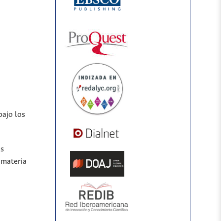
bajo los
os
 materia