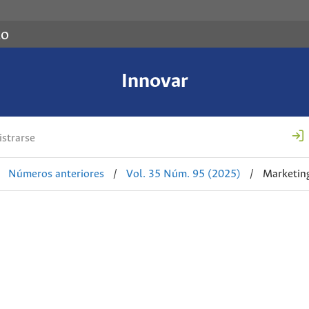
co
Innovar
strarse
Números anteriores
/
Vol. 35 Núm. 95 (2025)
/
Marketin