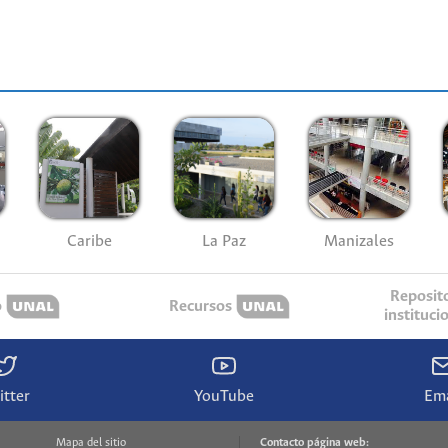
Caribe
La Paz
Manizales
Reposit
o
Recursos
instituci
itter
YouTube
Ema
Mapa del sitio
Contacto página web: