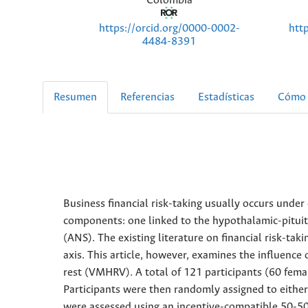
Colombia
https://orcid.org/0000-0002-
htt
4484-8391
Resumen
Referencias
Estadísticas
Cómo 
Business financial risk-taking usually occurs under 
components: one linked to the hypothalamic-pituit
(ANS). The existing literature on financial risk-taki
axis. This article, however, examines the influence
rest (VMHRV). A total of 121 participants (60 fe
Participants were then randomly assigned to either a
were assessed using an incentive-compatible 50-50