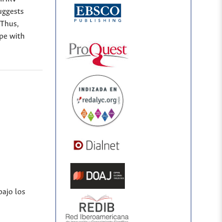
uggests
 Thus,
ope with
bajo los