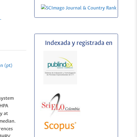
-
Indexada y registrada en
n (pt)
 system
e HPA
y at
median.
erences
VMHRV