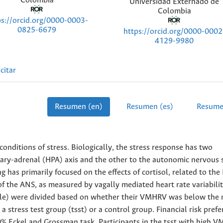
Colombia
Universidad Externado de
Colombia
ps://orcid.org/0000-0003-
0825-6679
https://orcid.org/0000-0002
4129-9980
citar
Resumen (en)
Resumen (es)
Resume
conditions of stress. Biologically, the stress response has two
ary-adrenal (HPA) axis and the other to the autonomic nervous
ng has primarily focused on the effects of cortisol, related to th
 of the ANS, as measured by vagally mediated heart rate variabilit
male) were divided based on whether their VMHRV was below the 
 stress test group (tsst) or a control group. Financial risk pref
% Eckel and Grossman task. Participants in the tsst with high 