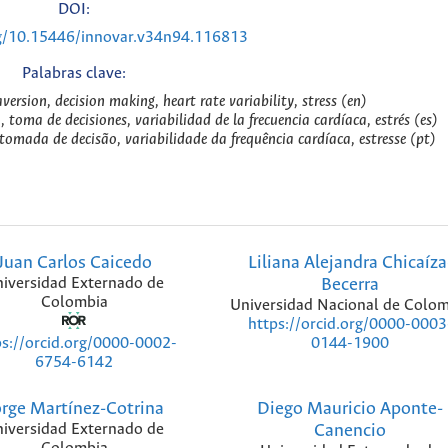
DOI:
rg/10.15446/innovar.v34n94.116813
Palabras clave:
rsion, decision making, heart rate variability, stress (en)
 toma de decisiones, variabilidad de la frecuencia cardíaca, estrés (es)
omada de decisão, variabilidade da frequência cardíaca, estresse (pt)
Juan Carlos Caicedo
Liliana Alejandra Chicaíza
iversidad Externado de
Becerra
Colombia
Universidad Nacional de Colom
https://orcid.org/0000-0003
ps://orcid.org/0000-0002-
0144-1900
6754-6142
orge Martínez-Cotrina
Diego Mauricio Aponte-
iversidad Externado de
Canencio