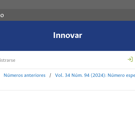
co
Innovar
strarse
Números anteriores
/
Vol. 34 Núm. 94 (2024): Número espec