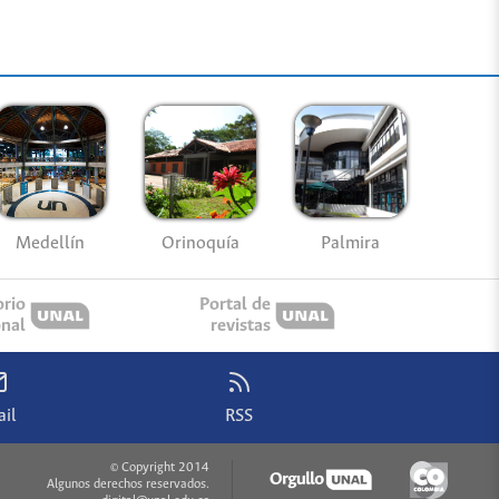
Medellín
Palmira
Orinoquía
orio
Portal de
onal
revistas
il
RSS
© Copyright 2014
Algunos derechos reservados.