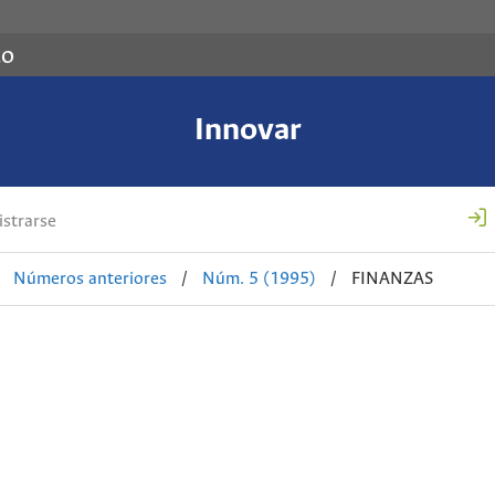
co
Innovar
strarse
Números anteriores
/
Núm. 5 (1995)
/
FINANZAS