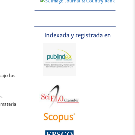
Indexada y registrada en
.
bajo los
os
 materia