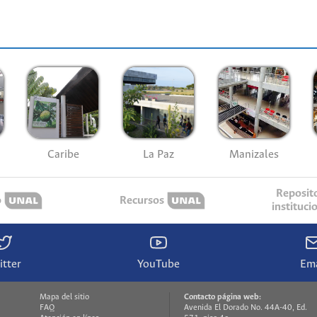
Caribe
La Paz
Manizales
Reposit
o
Recursos
instituci
itter
YouTube
Ema
Mapa del sitio
Contacto página web:
FAQ
Avenida El Dorado No. 44A-40, Ed.