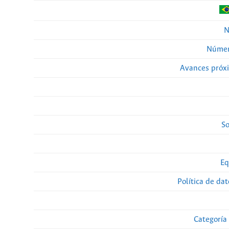
N
Númer
Avances próx
So
Eq
Política de da
Categoría