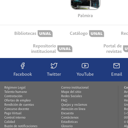
Palmira
Bibliotecas
Catálogo
Rec
Repositorio
Portal de
institucional
revistas
Facebook
Twitter
YouTube
Email
Régimen Legal
Correo institucional
Co
Talento humano
Mapa del sitio
Av
Contratación
Redes Sociales
40
Ofertas de empleo
FAQ
He
Rendición de cuentas
Quejas y reclamos
Un
Concurso docente
Atención en línea
Bo
Pago Virtual
Encuesta
(+
Control interno
Contáctenos
00
Calidad
Estadísticas
© 
Buzón de notificaciones
Glosario
Al