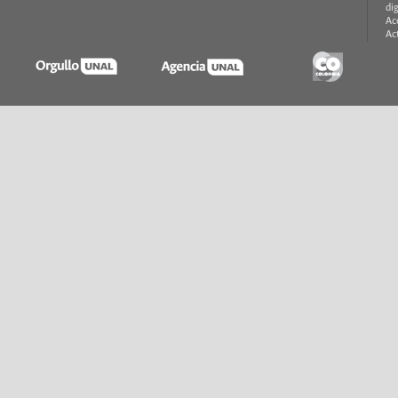
di
Ac
Ac