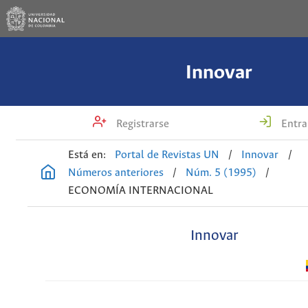
Innovar
Registrarse
Entra
Está en:
Portal de Revistas UN
/
Innovar
/
Números anteriores
/
Núm. 5 (1995)
/
ECONOMÍA INTERNACIONAL
Innovar