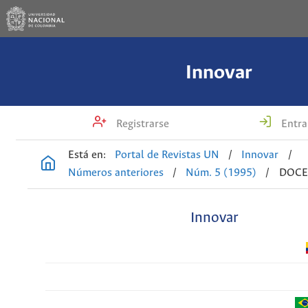
Innovar
Registrarse
Entra
Está en:
Portal de Revistas UN
/
Innovar
/
Números anteriores
/
Núm. 5 (1995)
/
DOCE
Innovar