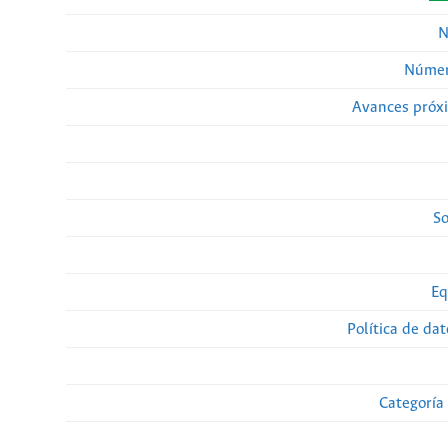
N
Númer
Avances próx
So
Eq
Política de da
Categoría