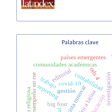
Palabras clave
s
países emergentes
comunidades académicas
ods 4
editorial
contabilidad
investigación
desempeño en rse
trabajo
covid-19
reporting
revista innovar
rse religiosa
gestión
américa latina
educación
big four