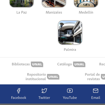
La Paz
Manizales
Medellín
Palmira
Bibliotecas
Catálogo
Rec
Repositorio
Portal de
institucional
revistas
Facebook
Twitter
YouTube
Email