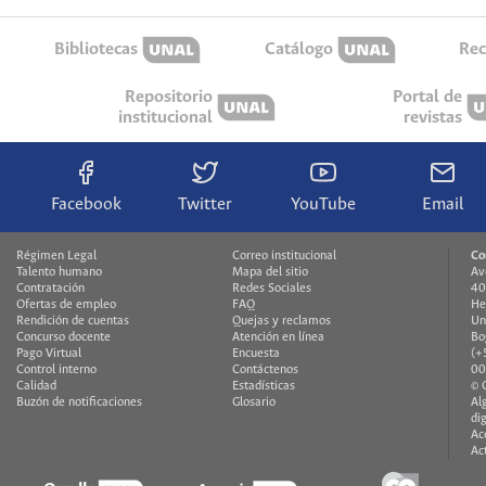
Bibliotecas
Catálogo
Rec
Repositorio
Portal de
institucional
revistas
Facebook
Twitter
YouTube
Email
Régimen Legal
Correo institucional
Co
Talento humano
Mapa del sitio
Av
Contratación
Redes Sociales
40
Ofertas de empleo
FAQ
He
Rendición de cuentas
Quejas y reclamos
Un
Concurso docente
Atención en línea
Bo
Pago Virtual
Encuesta
(+
Control interno
Contáctenos
00
Calidad
Estadísticas
© 
Buzón de notificaciones
Glosario
Al
di
Ac
Ac