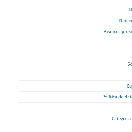
N
Númer
Avances próx
So
Eq
Política de da
Categoría