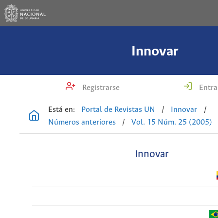
Innovar
Registrarse
Entra
Está en:
Portal de Revistas UN
/
Innovar
/
Números anteriores
/
Vol. 15 Núm. 25 (2005)
Innovar