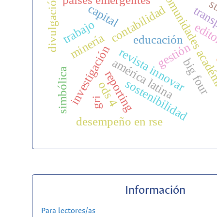
comunidades acadé
divulgación
s
capital
contabilidad
trans
trabajo
edito
minería
educación
gestión
investigación
revista innovar
américa latina
big four
simbólica
reporting
sostenibilidad
ods 4
gri
desempeño en rse
Información
Para lectores/as