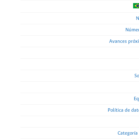
N
Númer
Avances próx
So
Eq
Política de da
Categoría