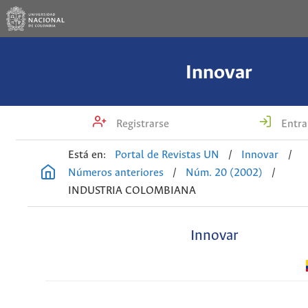
Innovar
Registrarse
Entra
Está en:
Portal de Revistas UN
/
Innovar
/
Números anteriores
/
Núm. 20 (2002)
/
INDUSTRIA COLOMBIANA
Innovar