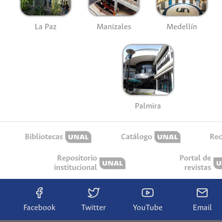
La Paz
Manizales
Medellín
Palmira
Bibliotecas
Catálogo
Rec
Repositorio
Portal de
institucional
revistas
Facebook
Twitter
YouTube
Email