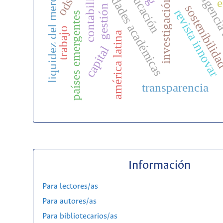
comunidades académicas
inteligencia
liquidez del mercado
contabilidad
educación
ods 4
e
investigación
sostenibilid
gestión
revista innovar
países emergentes
trabajo
américa latina
capital
transparencia
Información
Para lectores/as
Para autores/as
Para bibliotecarios/as