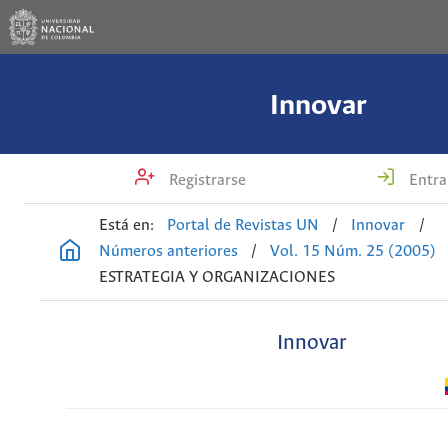
Innovar
Registrarse
Entra
Está en:
Portal de Revistas UN
/
Innovar
/
Números anteriores
/
Vol. 15 Núm. 25 (2005)
ESTRATEGIA Y ORGANIZACIONES
Innovar