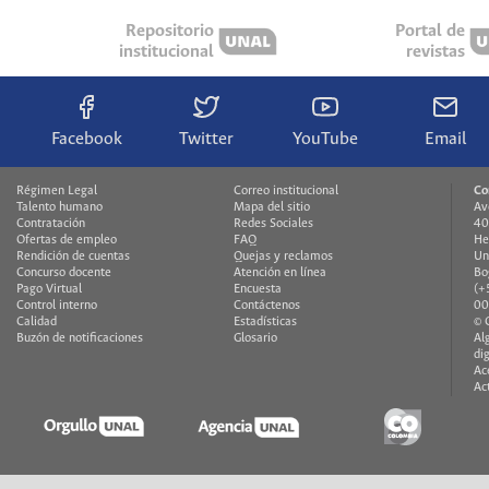
Repositorio
Portal de
institucional
revistas
Facebook
Twitter
YouTube
Email
Régimen Legal
Correo institucional
Co
Talento humano
Mapa del sitio
Av
Contratación
Redes Sociales
40
Ofertas de empleo
FAQ
He
Rendición de cuentas
Quejas y reclamos
Un
Concurso docente
Atención en línea
Bo
Pago Virtual
Encuesta
(+
Control interno
Contáctenos
00
Calidad
Estadísticas
© 
Buzón de notificaciones
Glosario
Al
di
Ac
Ac