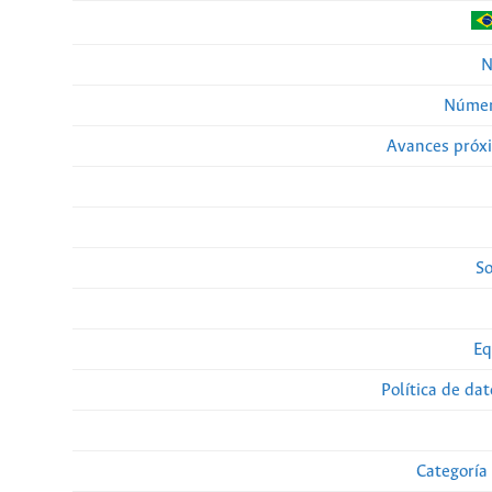
N
Númer
Avances próx
So
Eq
Política de da
Categoría