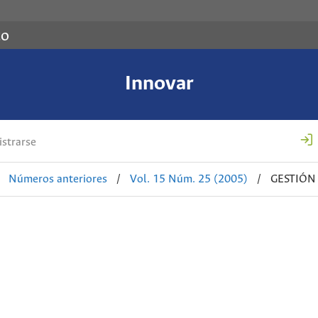
co
Innovar
strarse
Números anteriores
/
Vol. 15 Núm. 25 (2005)
/
GESTIÓN