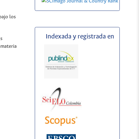
.
bajo los
Indexada y registrada en
os
 materia