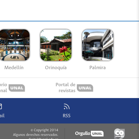
Medellín
Palmira
Orinoquía
orio
Portal de
onal
revistas
il
RSS
© Copyright 2014
Algunos derechos reservados.