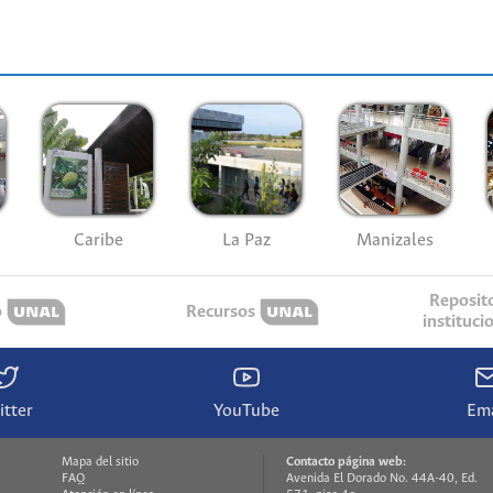
Caribe
La Paz
Manizales
Reposit
o
Recursos
instituci
itter
YouTube
Ema
Mapa del sitio
Contacto página web:
FAQ
Avenida El Dorado No. 44A-40, Ed.