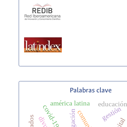
Palabras clave
américa latina
educació
covid-19
gestión
capital