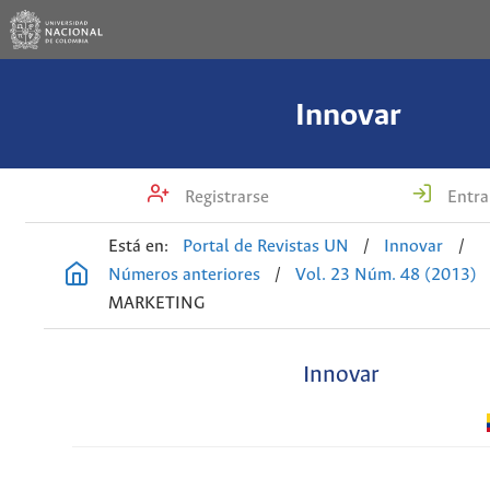
Innovar
Registrarse
Entra
Está en:
Portal de Revistas UN
/
Innovar
/
Números anteriores
/
Vol. 23 Núm. 48 (2013)
MARKETING
Innovar