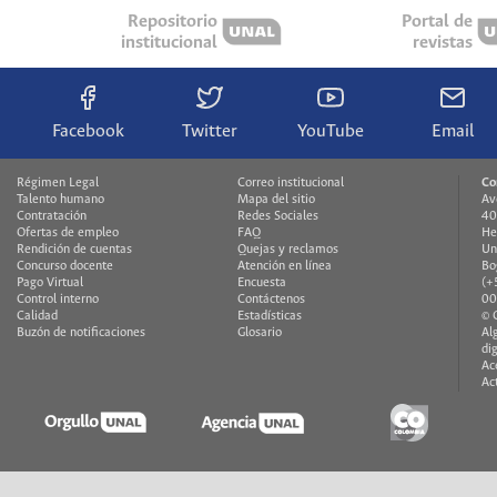
Repositorio
Portal de
institucional
revistas
Facebook
Twitter
YouTube
Email
Régimen Legal
Correo institucional
Co
Talento humano
Mapa del sitio
Av
Contratación
Redes Sociales
40
Ofertas de empleo
FAQ
He
Rendición de cuentas
Quejas y reclamos
Un
Concurso docente
Atención en línea
Bo
Pago Virtual
Encuesta
(+
Control interno
Contáctenos
00
Calidad
Estadísticas
© 
Buzón de notificaciones
Glosario
Al
di
Ac
Ac