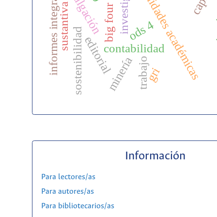
comunidades académicas
investigación
informes integrados
divulgación
revi
sustantiva
big four
ods 4
sostenibilidad
editorial
contabilidad
minería
trabajo
gri
Información
Para lectores/as
Para autores/as
Para bibliotecarios/as