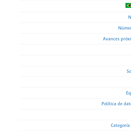
N
Númer
Avances próx
So
Eq
Política de da
Categoría