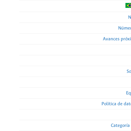
N
Númer
Avances próx
So
Eq
Política de da
Categoría