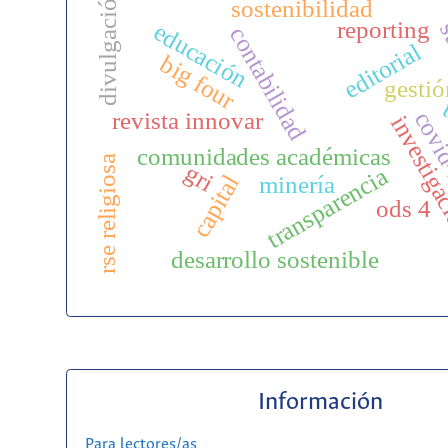
divulgación
sostenibilidad
reporting
s
educación
contabilidad
editorial
big four
gestió
covi
revista innovar
investig
comunidades académicas
rse religiosa
gri
transparencia
capital
minería
ods 4
desarrollo sostenible
Información
Para lectores/as