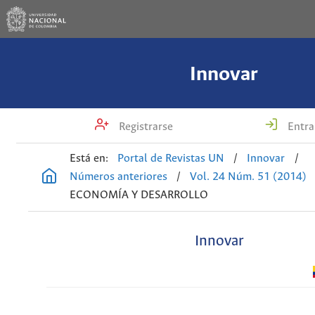
Innovar
Registrarse
Entra
Está en:
Portal de Revistas UN
/
Innovar
/
Números anteriores
/
Vol. 24 Núm. 51 (2014)
ECONOMÍA Y DESARROLLO
Innovar