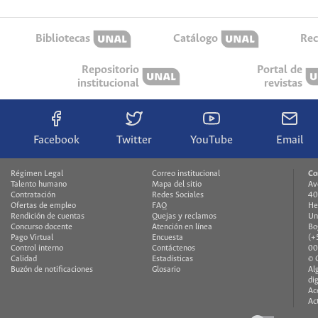
Bibliotecas
Catálogo
Rec
Repositorio
Portal de
institucional
revistas
Facebook
Twitter
YouTube
Email
Régimen Legal
Correo institucional
Co
Talento humano
Mapa del sitio
Av
Contratación
Redes Sociales
40
Ofertas de empleo
FAQ
He
Rendición de cuentas
Quejas y reclamos
Un
Concurso docente
Atención en línea
Bo
Pago Virtual
Encuesta
(+
Control interno
Contáctenos
00
Calidad
Estadísticas
© 
Buzón de notificaciones
Glosario
Al
di
Ac
Ac