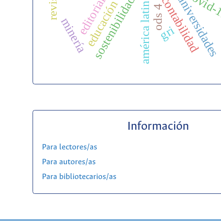
covid-
universidade
sostenibilidad
contabilidad
editorial
américa latina
educación
ods 4
minería
gri
Información
Para lectores/as
Para autores/as
Para bibliotecarios/as