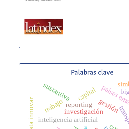
Palabras clave
sim
sustantiva
países em
capital
bi
gestión
revista innovar
trabajo
reporting
trans
investigación
inteligencia artificial