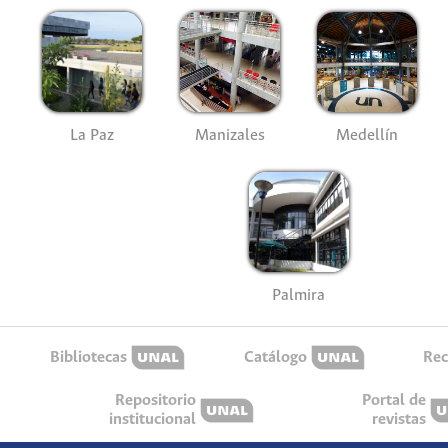
La Paz
Manizales
Medellín
Palmira
Bibliotecas
Catálogo
Rec
Repositorio
Portal de
institucional
revistas