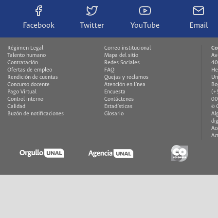
Facebook
Twitter
YouTube
Email
Régimen Legal
Correo institucional
Co
Talento humano
Mapa del sitio
Av
Contratación
Redes Sociales
40
Ofertas de empleo
FAQ
He
Rendición de cuentas
Quejas y reclamos
Un
Concurso docente
Atención en línea
Bo
Pago Virtual
Encuesta
(+
Control interno
Contáctenos
00
Calidad
Estadísticas
© 
Buzón de notificaciones
Glosario
Al
di
Ac
Ac