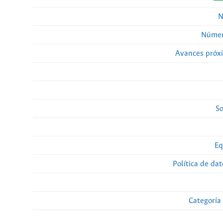
N
Númer
Avances próx
So
Eq
Política de da
Categoría