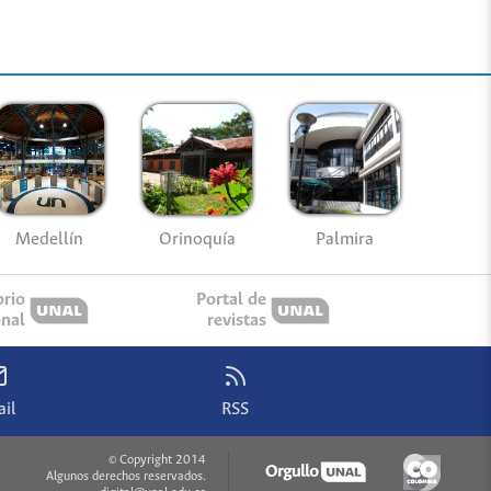
Medellín
Palmira
Orinoquía
orio
Portal de
onal
revistas
il
RSS
© Copyright 2014
Algunos derechos reservados.