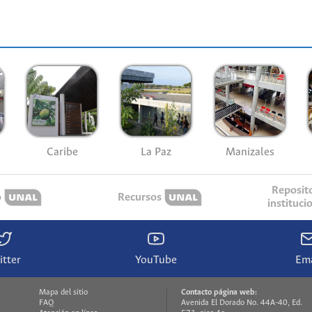
Caribe
La Paz
Manizales
Reposit
o
Recursos
instituci
itter
YouTube
Ema
Mapa del sitio
Contacto página web:
FAQ
Avenida El Dorado No. 44A-40, Ed.