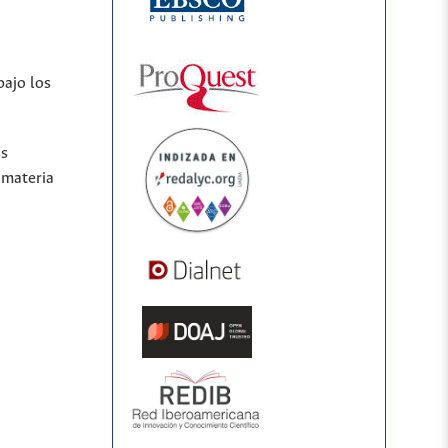
.
bajo los
os
 materia