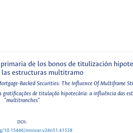
primaria de los bonos de titulización hipote
e las estructuras multitramo
Mortgage-Backed Securities: The Influence Of Multiframe St
gratificações de titulação hipotecária: a influência das es
"multitranches"
DOI:
org/10.15446/innovar.v24n51.41538