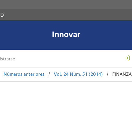
co
Innovar
strarse
Números anteriores
/
Vol. 24 Núm. 51 (2014)
/
FINANZA