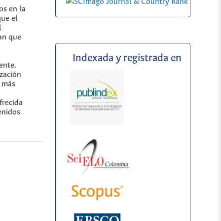
os en la
que el
l
can que
Indexada y registrada en
ente.
ización
, más
frecida
enidos