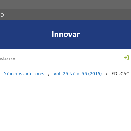
co
Innovar
strarse
Números anteriores
/
Vol. 25 Núm. 56 (2015)
/
EDUCACI