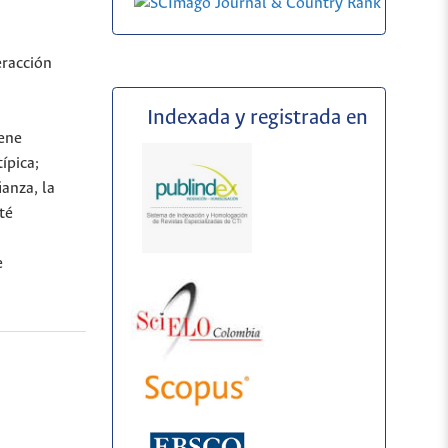
racción
a
Indexada y registrada en
iene
ípica;
ianza, la
té
e