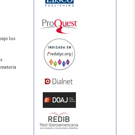
.
bajo los
os
 materia