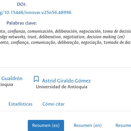
DOI:
org/10.15446/innovar.v25n56.48996
Palabras clave:
o, confianza, comunicación, deliberación, negociación, toma de decisio
dge networks, trust, deliberation, negotiation, decision making (en)
nto, confiança, comunicação, deliberação, negociação, tomada de deci
s Gualdrón
Astrid Giraldo Gómez
tioquia
Universidad de Antioquia
Estadísticas
Cómo citar
Resumen (es)
Resumen (en)
Resume