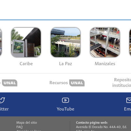
Caribe
La Paz
Manizales
Reposit
o
Recursos
instituci
itter
YouTube
Ema
Mapa del sitio
Contacto página web:
FAQ
Avenida El Dorado No. 44A-40, Ed.