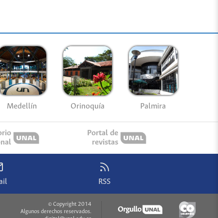
Medellín
Palmira
Orinoquía
orio
Portal de
onal
revistas
il
RSS
© Copyright 2014
Algunos derechos reservados.