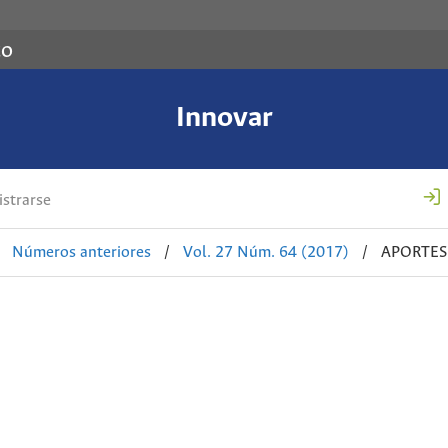
co
Innovar
strarse
Números anteriores
/
Vol. 27 Núm. 64 (2017)
/
APORTES