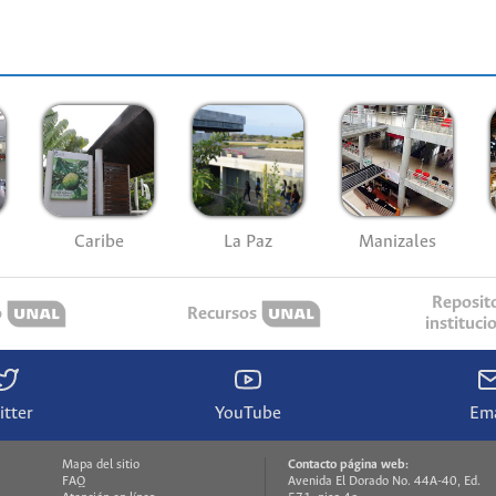
Caribe
La Paz
Manizales
Reposit
o
Recursos
instituci
itter
YouTube
Ema
Mapa del sitio
Contacto página web:
FAQ
Avenida El Dorado No. 44A-40, Ed.