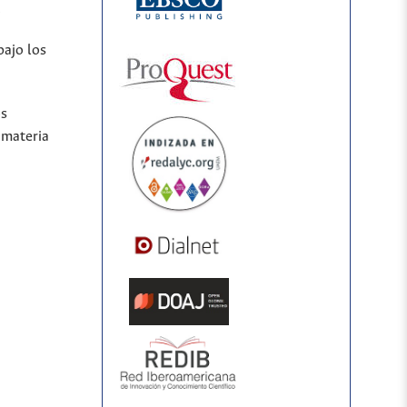
.
bajo los
os
 materia