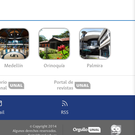
Medellín
Palmira
Orinoquía
orio
Portal de
onal
revistas
il
RSS
© Copyright 2014
Algunos derechos reservados.