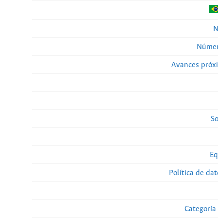
N
Númer
Avances próx
So
Eq
Política de da
Categoría