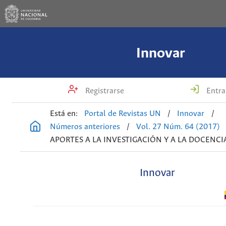
Innovar
Registrarse
Entra
Está en:
Portal de Revistas UN
/
Innovar
/
Números anteriores
/
Vol. 27 Núm. 64 (2017)
APORTES A LA INVESTIGACIÓN Y A LA DOCENCI
Innovar