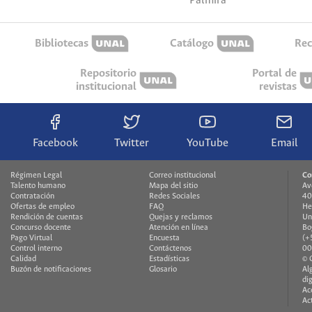
Palmira
Bibliotecas
Catálogo
Rec
Repositorio
Portal de
institucional
revistas
Facebook
Twitter
YouTube
Email
Régimen Legal
Correo institucional
Co
Talento humano
Mapa del sitio
Av
Contratación
Redes Sociales
40
Ofertas de empleo
FAQ
He
Rendición de cuentas
Quejas y reclamos
Un
Concurso docente
Atención en línea
Bo
Pago Virtual
Encuesta
(+
Control interno
Contáctenos
00
Calidad
Estadísticas
© 
Buzón de notificaciones
Glosario
Al
di
Ac
Ac