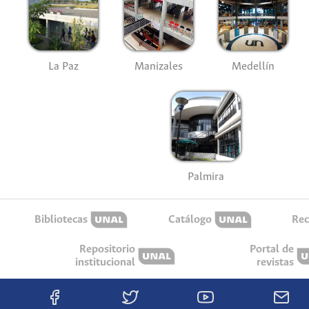
La Paz
Manizales
Medellín
Palmira
Bibliotecas
Catálogo
Rec
Repositorio
Portal de
institucional
revistas