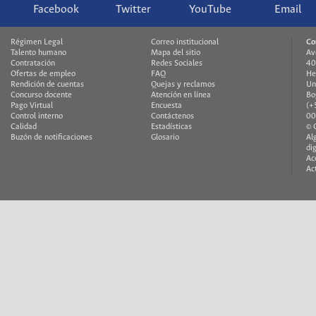
Facebook
Twitter
YouTube
Email
Régimen Legal
Correo institucional
Co
Talento humano
Mapa del sitio
Av
Contratación
Redes Sociales
40
Ofertas de empleo
FAQ
He
Rendición de cuentas
Quejas y reclamos
Un
Concurso docente
Atención en línea
Bo
Pago Virtual
Encuesta
(+
Control interno
Contáctenos
00
Calidad
Estadísticas
© 
Buzón de notificaciones
Glosario
Al
di
Ac
Ac