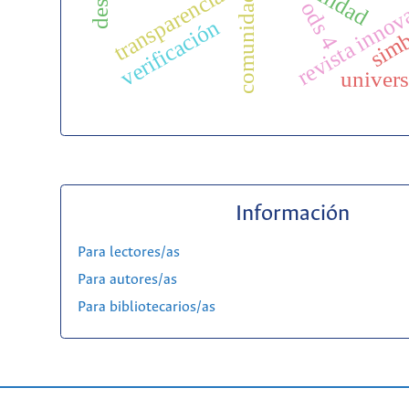
transparencia
ods 4
revista innov
simb
verificación
univer
Información
Para lectores/as
Para autores/as
Para bibliotecarios/as