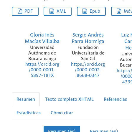
PDF
XML
Epub
Móv
Gloria Inés
Sergio Andrés
Luz 
Macías Villalba
Parra Hormiga
Car
Universidad
Fundación
He
Autónoma de
Universitaria de
Univ
Bucaramanga
San Gil
Autó
https://orcid.org
https://orcid.org
Buca
/0000-0001-
/0000-0002-
https:/
5897-181X
8668-0347
/000
439
Resumen
Texto completo XHTML
Referencias
Estadísticas
Cómo citar
Resumen (es)
Resumen (en)