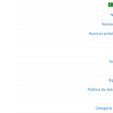
N
Númer
Avances próx
So
Eq
Política de da
Categoría