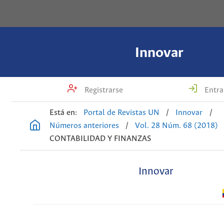
Innovar
Registrarse
Entra
Está en:
Portal de Revistas UN
/
Innovar
/
Números anteriores
/
Vol. 28 Núm. 68 (2018)
CONTABILIDAD Y FINANZAS
Innovar