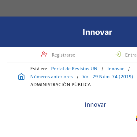
Innovar
Registrarse
Entra
Está en:
Portal de Revistas UN
/
Innovar
/
Números anteriores
/
Vol. 29 Núm. 74 (2019)
ADMINISTRACIÓN PÚBLICA
Innovar