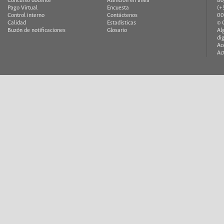
Concurso docente
Atención en línea
Bo
Pago Virtual
Encuesta
(+
Control interno
Contáctenos
00
Calidad
Estadísticas
© 
Buzón de notificaciones
Glosario
Al
di
Ac
Ac