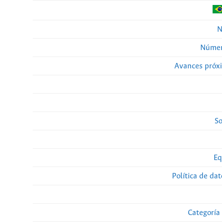
N
Númer
Avances próx
So
Eq
Política de da
Categoría