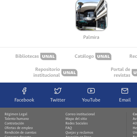
Palmira
Bibliotecas
Catálogo
Rec
Repositorio
Portal de
institucional
revistas
Facebook
Twitter
YouTube
Email
Régimen Legal
Correo institucional
Co
Talento humano
Mapa del sitio
Av
Contratación
Redes Sociales
40
Ofertas de empleo
FAQ
He
Rendición de cuentas
Quejas y reclamos
Un