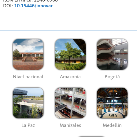
ISSN En línea: 2248-6968
DOI:
10.15446/innovar
Nivel nacional
Amazonía
Bogotá
La Paz
Manizales
Medellín