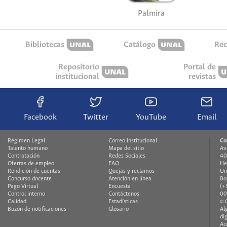
Palmira
Bibliotecas
Catálogo
Rec
Repositorio
Portal de
institucional
revistas
Facebook
Twitter
YouTube
Email
Régimen Legal
Correo institucional
Co
Talento humano
Mapa del sitio
Av
Contratación
Redes Sociales
40
Ofertas de empleo
FAQ
He
Rendición de cuentas
Quejas y reclamos
Un
Concurso docente
Atención en línea
Bo
Pago Virtual
Encuesta
(+
Control interno
Contáctenos
00
Calidad
Estadísticas
© 
Buzón de notificaciones
Glosario
Al
di
Ac