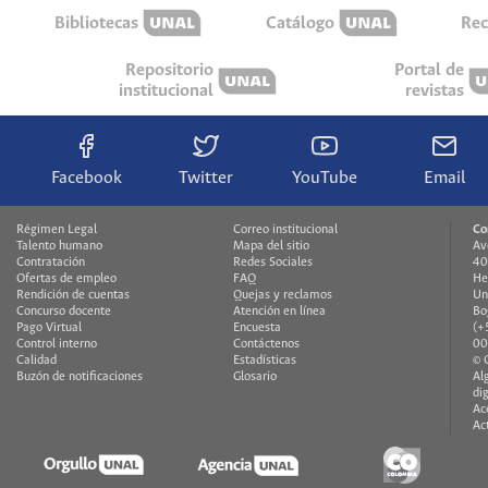
Bibliotecas
Catálogo
Rec
Repositorio
Portal de
institucional
revistas
Facebook
Twitter
YouTube
Email
Régimen Legal
Correo institucional
Co
Talento humano
Mapa del sitio
Av
Contratación
Redes Sociales
40
Ofertas de empleo
FAQ
He
Rendición de cuentas
Quejas y reclamos
Un
Concurso docente
Atención en línea
Bo
Pago Virtual
Encuesta
(+
Control interno
Contáctenos
00
Calidad
Estadísticas
© 
Buzón de notificaciones
Glosario
Al
di
Ac
Ac