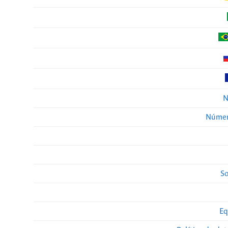
N
Númer
So
Eq