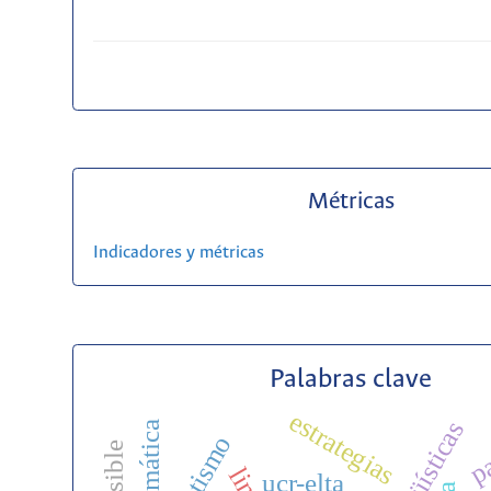
Métricas
Indicadores y métricas
Palabras clave
estrategias
p
gramática
autismo
ucr-elta