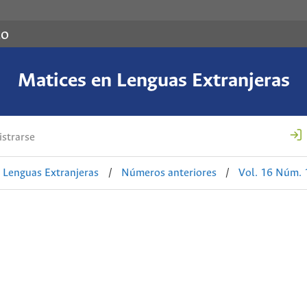
co
Matices en Lenguas Extranjeras
strarse
 Lenguas Extranjeras
/
Números anteriores
/
Vol. 16 Núm. 