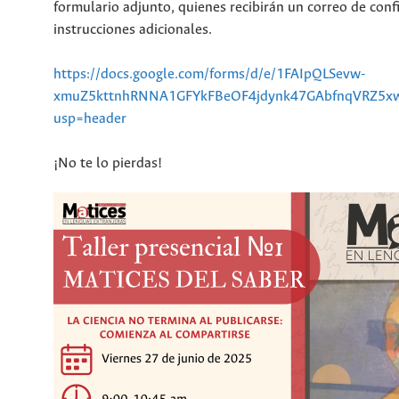
formulario adjunto, quienes recibirán un correo de con
instrucciones adicionales.
https://docs.google.com/forms/d/e/1FAIpQLSevw-
xmuZ5kttnhRNNA1GFYkFBeOF4jdynk47GAbfnqVRZ5xw
usp=header
¡No te lo pierdas!