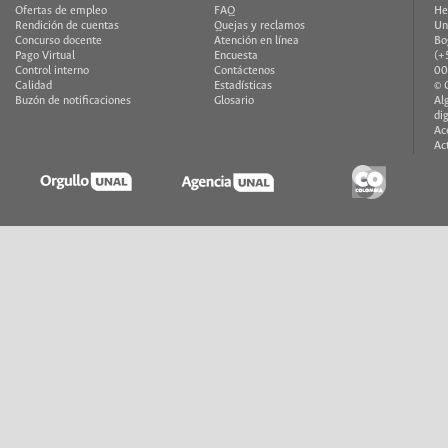
Ofertas de empleo
FAQ
He
Rendición de cuentas
Quejas y reclamos
Un
Concurso docente
Atención en línea
Bo
Pago Virtual
Encuesta
(+
Control interno
Contáctenos
00
Calidad
Estadísticas
© 
Buzón de notificaciones
Glosario
Al
di
Ac
Ac