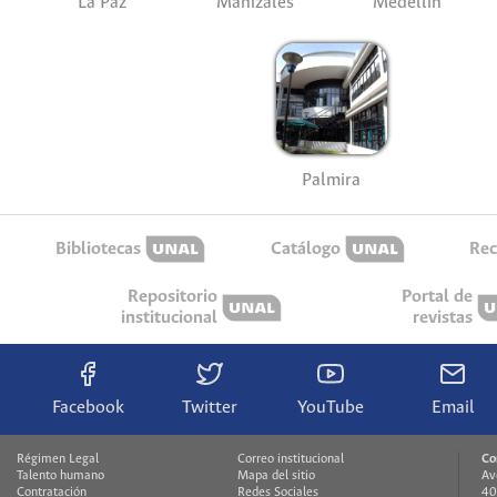
La Paz
Manizales
Medellín
Palmira
Bibliotecas
Catálogo
Rec
Repositorio
Portal de
institucional
revistas
Facebook
Twitter
YouTube
Email
Régimen Legal
Correo institucional
Co
Talento humano
Mapa del sitio
Av
Contratación
Redes Sociales
40