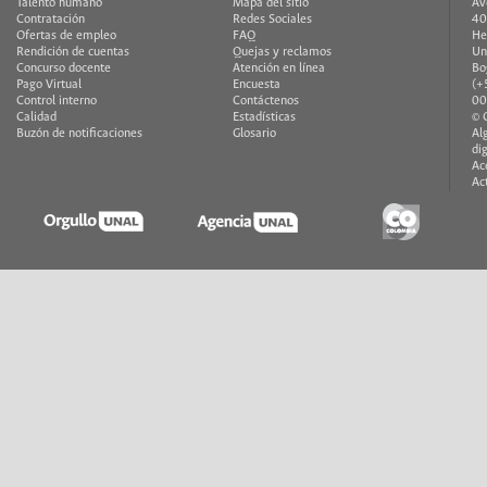
Talento humano
Mapa del sitio
Av
Contratación
Redes Sociales
40
Ofertas de empleo
FAQ
He
Rendición de cuentas
Quejas y reclamos
Un
Concurso docente
Atención en línea
Bo
Pago Virtual
Encuesta
(+
Control interno
Contáctenos
00
Calidad
Estadísticas
© 
Buzón de notificaciones
Glosario
Al
di
Ac
Ac