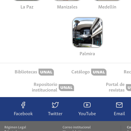
La Paz
Manizales
Medellín
Palmira
Bibliotecas
Catálogo
Rec
Repositorio
Portal de
institucional
revistas
Facebook
Twitter
YouTube
Email
Régimen Legal
Correo institucional
Co