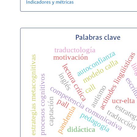
Indicadores y métricas
Palabras clave
traductología
autoconfianza
actitudes lingüísticas
motivación
estrategias metacognitivas
modelo calla
li
lectura crítica
inglés
procesos cognitivos
escri
call
autismo
competencia comunicativa
ucr-elta
captación
pall
estrate
pandemia
traducció
pedagogía
didáctica