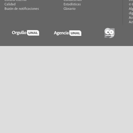
Calidad
Estadísticas
© 
Buzón de notificaciones
Glosario
Al
di
Ac
Ac