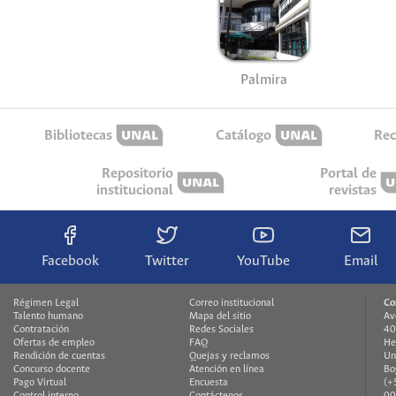
Palmira
Bibliotecas
Catálogo
Rec
Repositorio
Portal de
institucional
revistas
Facebook
Twitter
YouTube
Email
Régimen Legal
Correo institucional
Co
Talento humano
Mapa del sitio
Av
Contratación
Redes Sociales
40
Ofertas de empleo
FAQ
He
Rendición de cuentas
Quejas y reclamos
Un
Concurso docente
Atención en línea
Bo
Pago Virtual
Encuesta
(+
Control interno
Contáctenos
00