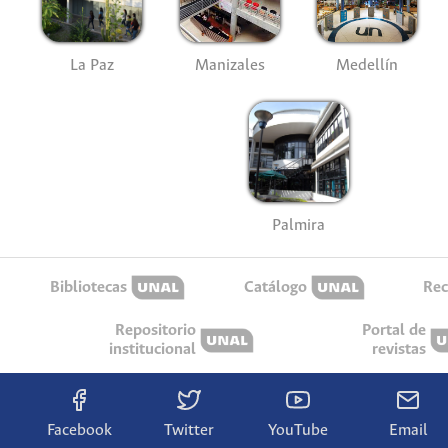
La Paz
Manizales
Medellín
Palmira
Bibliotecas
Catálogo
Rec
Repositorio
Portal de
institucional
revistas
Facebook
Twitter
YouTube
Email