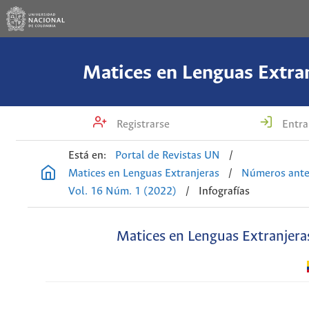
Matices en Lenguas Extra
Registrarse
Entra
Está en:
Portal de Revistas UN
/
Matices en Lenguas Extranjeras
/
Números ante
Vol. 16 Núm. 1 (2022)
/
Infografías
Matices en Lenguas Extranjera