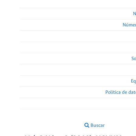
N
Númer
So
Eq
Política de da
Buscar