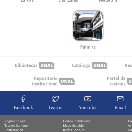
La Paz
Manizales
Medellín
Palmira
Bibliotecas
Catálogo
Rec
Repositorio
Portal de
institucional
revistas
Facebook
Twitter
YouTube
Email
Régimen Legal
Correo institucional
Co
Talento humano
Mapa del sitio
Av
Contratación
Redes Sociales
40