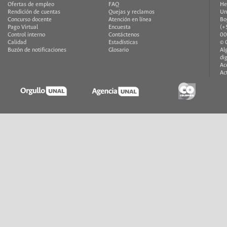
Ofertas de empleo
FAQ
He
Rendición de cuentas
Quejas y reclamos
Un
Concurso docente
Atención en línea
Bo
Pago Virtual
Encuesta
(+
Control interno
Contáctenos
00
Calidad
Estadísticas
© 
Buzón de notificaciones
Glosario
Al
di
Ac
Ac