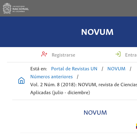
NOVUM
Registrarse
Entra
Está en:
Portal de Revistas UN
/
NOVUM
/
Números anteriores
/
Vol. 2 Núm. 8 (2018): NOVUM, revista de Ciencias
Aplicadas (julio - diciembre)
NOVUM