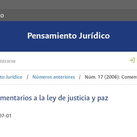
co
Pensamiento Jurídico
strarse
o Jurídico
/
Números anteriores
/
Núm. 17 (2006): Comentar
entarios a la ley de justicia y paz
07-01