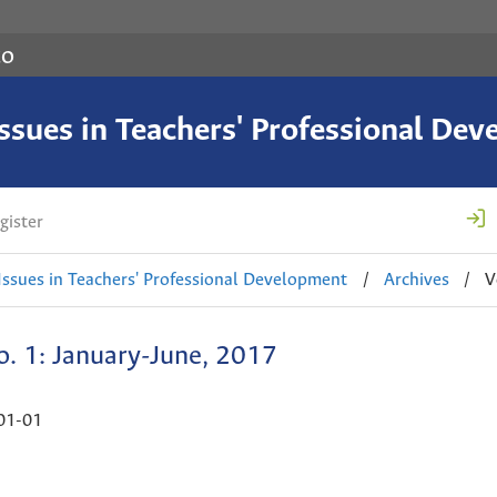
co
 Issues in Teachers' Professional De
gister
 Issues in Teachers' Professional Development
/
Archives
/
V
o. 1: January-June, 2017
01-01