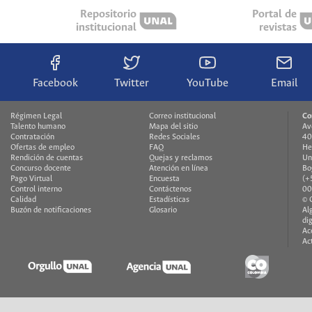
Repositorio
Portal de
institucional
revistas
Facebook
Twitter
YouTube
Email
Régimen Legal
Correo institucional
Co
Talento humano
Mapa del sitio
Av
Contratación
Redes Sociales
40
Ofertas de empleo
FAQ
He
Rendición de cuentas
Quejas y reclamos
Un
Concurso docente
Atención en línea
Bo
Pago Virtual
Encuesta
(+
Control interno
Contáctenos
00
Calidad
Estadísticas
© 
Buzón de notificaciones
Glosario
Al
di
Ac
Ac