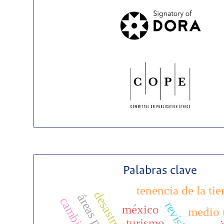
Palabras clave
tenencia de la tie
desastre
méxico
medio 
turismo