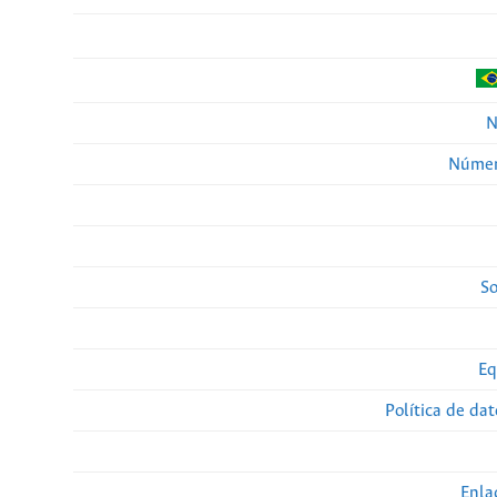
N
Númer
So
Eq
Política de da
Enla