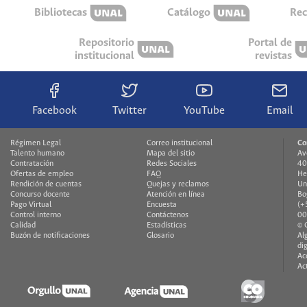
Bibliotecas
Catálogo
Rec
Repositorio
Portal de
institucional
revistas
Facebook
Twitter
YouTube
Email
Régimen Legal
Correo institucional
Co
Talento humano
Mapa del sitio
Av
Contratación
Redes Sociales
40
Ofertas de empleo
FAQ
He
Rendición de cuentas
Quejas y reclamos
Un
Concurso docente
Atención en línea
Bo
Pago Virtual
Encuesta
(+
Control interno
Contáctenos
00
Calidad
Estadísticas
© 
Buzón de notificaciones
Glosario
Al
di
Ac
Ac