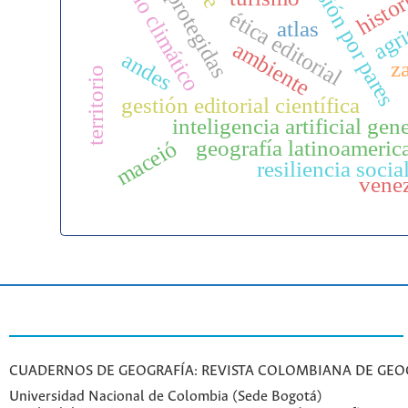
áreas protegidas
cambio climático
revisión por pares
histor
agri
ética editorial
atlas
ambiente
andes
z
territorio
gestión editorial científica
inteligencia artificial gen
geografía latinoameric
maceió
resiliencia socia
vene
CUADERNOS DE GEOGRAFÍA: REVISTA COLOMBIANA DE GEO
Universidad Nacional de Colombia (Sede Bogotá)