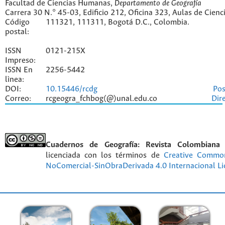
Facultad de Ciencias Humanas,
Departamento de Geografía
Carrera 30 N.° 45-03, Edificio 212, Oficina 323, Aulas de Cien
Código
111321, 111311, Bogotá D.C., Colombia.
postal:
ISSN
0121-215X
Impreso:
ISSN En
2256-5442
lìnea:
DOI:
10.15446/rcdg
Pos
Correo:
rcgeogra_fchbog(@)unal.edu.co
Dir
Cuadernos de Geografía: Revista Colombiana
licenciada con los términos de
Creative Commo
NoComercial-SinObraDerivada 4.0 Internacional Li