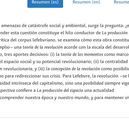
Resumen (es)
Resumen (en)
Resume
y amenazas de catástrofe social y ambiental, surge la pregunta: ¿e
nder esta cuestión constituye el hilo conductor de
La producción 
crítica del corpus lefebvriano, se examina cómo esta obra constit
amplio— una
teoría de la revolución
acorde con la escala del desarro
, tres aportes decisivos: (i) la
teoría de los momentos
como marco
 espacio social y su potencial revolucionario; (ii) la centralida
 revolucionaria; y (iii) la
concepción de la revolución
como posibili
o para redireccionar sus crisis. Para Lefebvre, la revolución —se
sidad intrínseca del capitalismo, sino una
posibilidad
siempre vige
pectiva confiere a
La producción del espacio
una actualidad
 comprender nuestra época y nuestro mundo, y para mantener vi