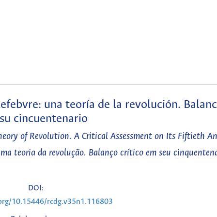
efebvre: una teoría de la revolución. Balanc
su cincuentenario
eory of Revolution. A Critical Assessment on Its Fiftieth A
uma teoria da revolução. Balanço crítico em seu cinquenten
DOI:
.org/10.15446/rcdg.v35n1.116803