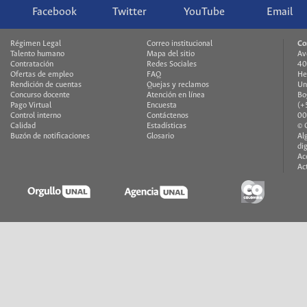
Facebook
Twitter
YouTube
Email
Régimen Legal
Correo institucional
Co
Talento humano
Mapa del sitio
Av
Contratación
Redes Sociales
40
Ofertas de empleo
FAQ
He
Rendición de cuentas
Quejas y reclamos
Un
Concurso docente
Atención en línea
Bo
Pago Virtual
Encuesta
(+
Control interno
Contáctenos
00
Calidad
Estadísticas
© 
Buzón de notificaciones
Glosario
Al
di
Ac
Ac