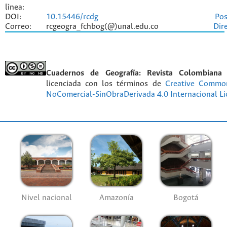
lìnea:
DOI:
10.15446/rcdg
Pos
Correo:
rcgeogra_fchbog(@)unal.edu.co
Dir
Cuadernos de Geografía: Revista Colombiana
licenciada con los términos de
Creative Commo
NoComercial-SinObraDerivada 4.0 Internacional Li
Nivel nacional
Amazonía
Bogotá