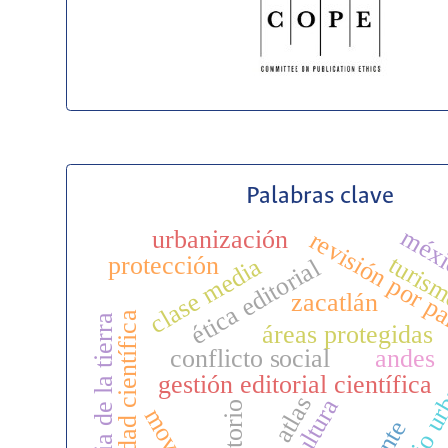
Palabras clave
méx
urbanización
revisión por p
turis
protección
clase media
ética editorial
zacatlán
integridad científica
tenencia de la tierra
áreas protegidas
conflicto social
andes
medio ur
gestión editorial científica
atlas
territorio