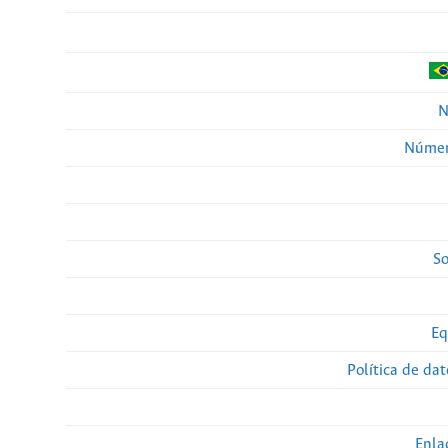
N
Númer
So
Eq
Política de da
Enla