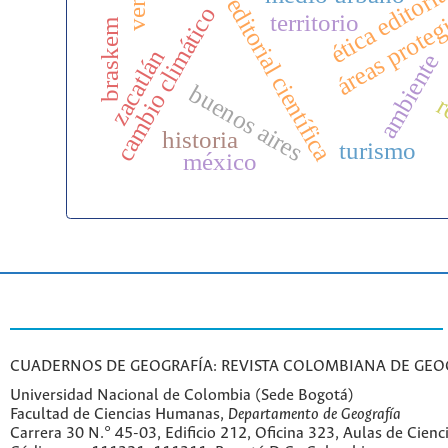
gestión editorial científica
ética editori
áreas proteg
cambio climático
territorio
braskem
zacatlán
ambiente
buenos aires
r
historia
turismo
méxico
CUADERNOS DE GEOGRAFÍA: REVISTA COLOMBIANA DE GEO
Universidad Nacional de Colombia (Sede Bogotá)
Facultad de Ciencias Humanas,
Departamento de Geografía
Carrera 30 N.° 45-03, Edificio 212, Oficina 323, Aulas de Cien