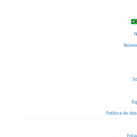
N
Númer
So
Eq
Política de da
Enla