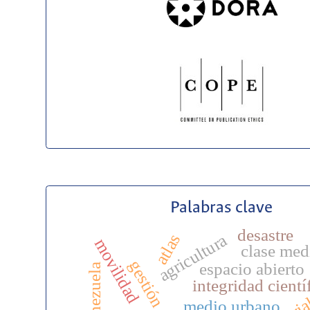
Palabras clave
desastre
atlas
agricultura
movilidad
clase med
espacio abierto
venezuela
integridad cientí
medio urbano