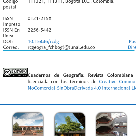
Código
111321, 111311, Bogotá D.C., Colombia.
postal:
ISSN
0121-215X
Impreso:
ISSN En
2256-5442
lìnea:
DOI:
10.15446/rcdg
Pos
Correo:
rcgeogra_fchbog(@)unal.edu.co
Dir
Cuadernos de Geografía: Revista Colombiana
licenciada con los términos de
Creative Commo
NoComercial-SinObraDerivada 4.0 Internacional Li