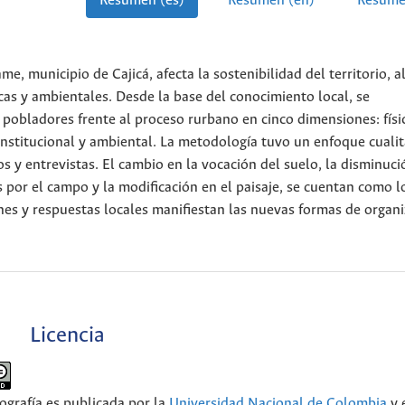
Resumen (es)
Resumen (en)
Resume
, municipio de Cajicá, afecta la sostenibilidad del territorio, a
as y ambientales. Desde la base del conocimiento local, se
 pobladores frente al proceso rurbano en cinco dimensiones: físi
o-institucional y ambiental. La metodología tuvo un enfoque cualit
ios y entrevistas. El cambio en la vocación del suelo, la disminuc
 por el campo y la modificación en el paisaje, se cuentan como l
nes y respuestas locales manifiestan las nuevas formas de organ
Licencia
ografía
es publicada por la
Universidad Nacional de Colombia
y 