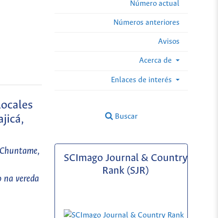
Número actual
Números anteriores
Avisos
Acerca de
Enlaces de interés
locales
Buscar
jicá,
f Chuntame,
SCImago Journal & Country
Rank (SJR)
o na vereda