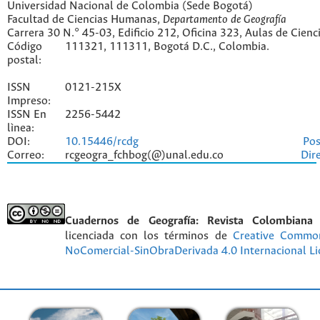
Universidad Nacional de Colombia (Sede Bogotá)
Facultad de Ciencias Humanas,
Departamento de Geografía
Carrera 30 N.° 45-03, Edificio 212, Oficina 323, Aulas de Cien
Código
111321, 111311, Bogotá D.C., Colombia.
postal:
ISSN
0121-215X
Impreso:
ISSN En
2256-5442
lìnea:
DOI:
10.15446/rcdg
Pos
Correo:
rcgeogra_fchbog(@)unal.edu.co
Dir
Cuadernos de Geografía: Revista Colombiana
licenciada con los términos de
Creative Commo
NoComercial-SinObraDerivada 4.0 Internacional Li