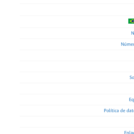
N
Númer
So
Eq
Política de da
Enla