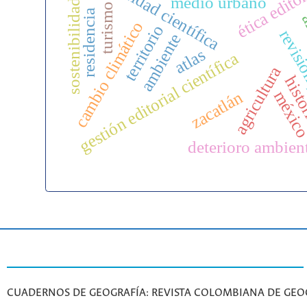
integridad científica
ética editor
medio urbano
sostenibilidad
turismo
residencia
á
cambio climático
territorio
revisió
ambiente
atlas
gestión editorial científica
agricultura
hist
méxic
zacatlán
deterioro ambien
CUADERNOS DE GEOGRAFÍA: REVISTA COLOMBIANA DE GEO