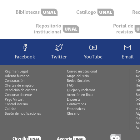
Bibliotecas
Catálogo
Rec
Repositorio
Portal de
institucional
revistas
Facebook
Twitter
YouTube
Email
Régimen Legal
Correo institucional
Co
Talento humano
Mapa del sitio
Av
Contratación
Redes Sociales
40
Ofertas de empleo
FAQ
He
Rendición de cuentas
Quejas y reclamos
Un
Concurso docente
Atención en línea
Bo
Pago Virtual
Encuesta
(+
Control interno
Contáctenos
00
Calidad
Estadísticas
© 
Buzón de notificaciones
Glosario
Al
di
Ac
Ac