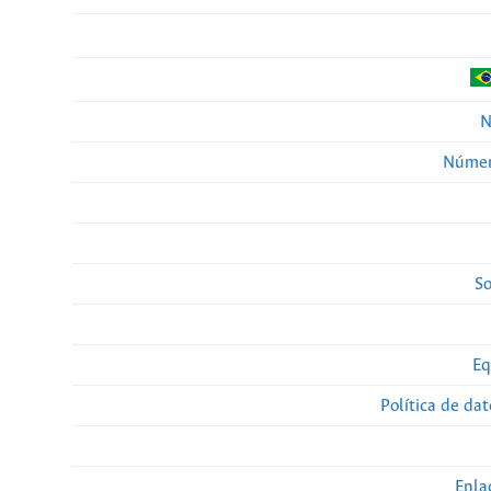
N
Númer
So
Eq
Política de da
Enla