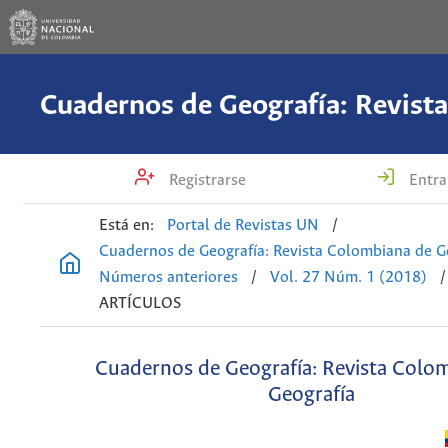
Registrarse
Entra
Está en:
Portal de Revistas UN
/
Cuadernos de Geografía: Revista Colombiana de G
Números anteriores
/
Vol. 27 Núm. 1 (2018)
/
ARTÍCULOS
Cuadernos de Geografía: Revista Colo
Geografía