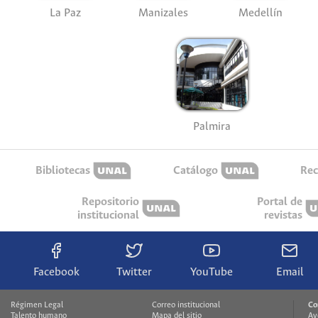
La Paz
Manizales
Medellín
Palmira
Bibliotecas
Catálogo
Rec
Repositorio
Portal de
institucional
revistas
Facebook
Twitter
YouTube
Email
Régimen Legal
Correo institucional
Co
Talento humano
Mapa del sitio
Av